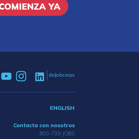
COMIENZA YA
doljobcorps
ENGLISH
Contacta con nosotros
800-733-JOBS