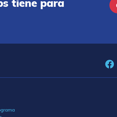
ps tiene para
rograma
o