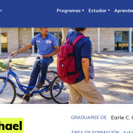
Skip
er
Programas
Estudiar
Aprende
to
main
content
Earle C.
GRADUARSE DE:
hael
Arte
ÁREA DE FORMACIÓN