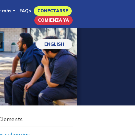
r más
FAQs
CONECTARSE
COMIENZA YA
ENGLISH
 Clements
s culinarias