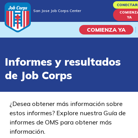
Skip
CONECTAR
San Jose Job Corps Center
to
COMIENZ
San Jose Job Corps Center
YA
main
content
COMIENZA YA
Programas
Informes y resultados
Vida En El Campus Universita
de Job Corps
Habilidades académicas
Viaje de la carrera
¿Desea obtener más información sobre
estos informes? Explore nuestra Guía de
Estudiar
informes de OMS para obtener más
información.
Programas de Entrenamient