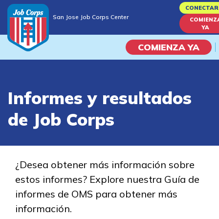
Skip
CONECTAR
San Jose Job Corps Center
to
COMIENZ
San Jose Job Corps Center
YA
main
content
COMIENZA YA
Programas
Informes y resultados
Vida En El Campus Universita
de Job Corps
Habilidades académicas
Viaje de la carrera
¿Desea obtener más información sobre
estos informes? Explore nuestra Guía de
Estudiar
informes de OMS para obtener más
información.
Programas de Entrenamient