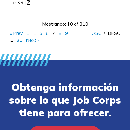
62 KB
|
Mostrando: 10 of 310
« Prev
1
…
5
6
7
8
9
ASC
/
DESC
…
31
Next »
Obtenga información
sobre lo que Job Corps
tiene para ofrecer.