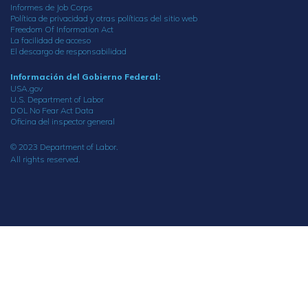
Informes de Job Corps
Política de privacidad y otras políticas del sitio web
Freedom Of Information Act
La facilidad de acceso
El descargo de responsabilidad
Información del Gobierno Federal:
USA.gov
U.S. Department of Labor
DOL No Fear Act Data
Oficina del inspector general
© 2023 Department of Labor.
All rights reserved.