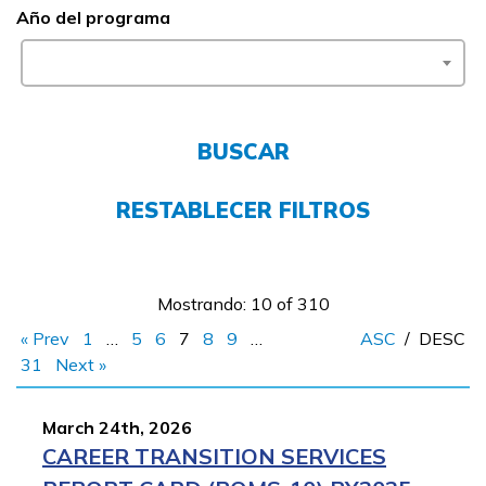
Año del programa
FAQs
English
BUSCAR
RESTABLECER FILTROS
CONECTARSE
COMIENZA YA
Mostrando: 10 of 310
« Prev
1
…
5
6
7
8
9
…
ASC
/
DESC
31
Next »
March 24th, 2026
CAREER TRANSITION SERVICES